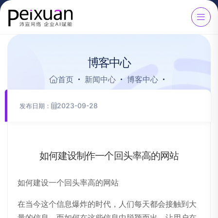
博
客
中
心
首页
新闻中心
博客中心
2023-09-28
发布日期：
如
何
建
设
制
作
一
个
回
头
率
高
的
网
站
如何建设一个回头率高的网站
在当今这个信息爆炸的时代，人们每天都会接触到大
量的信息，而如何在这些信息中脱颖而出，让用户在