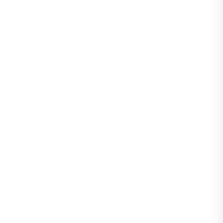
庞顺餐饮
红魂培训中心