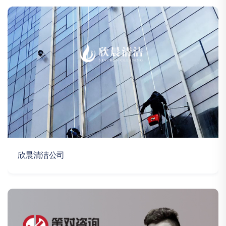
欣晨清洁公司