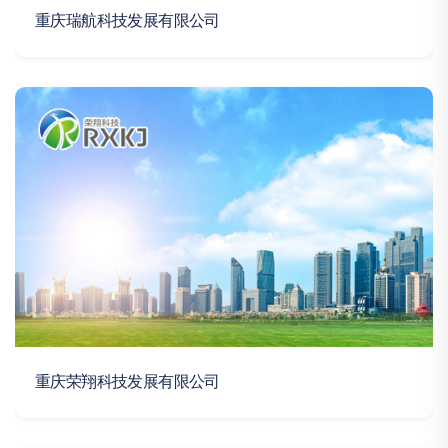
重庆瑞航科技发展有限公司
重庆荣翔科技发展有限公司