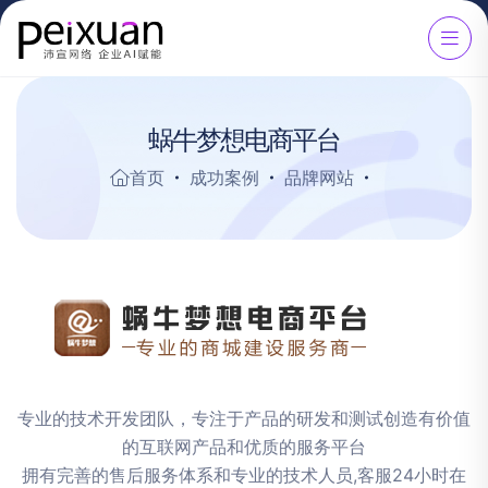
蜗
牛
梦
想
电
商
平
台
首页
成功案例
品牌网站
专业的技术开发团队，专注于产品的研发和测试创造有价值
的互联网产品和优质的服务平台
拥有完善的售后服务体系和专业的技术人员,客服24小时在