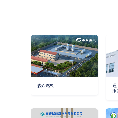
森众燃气
通
限