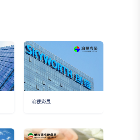
渝视彩显
森众燃气