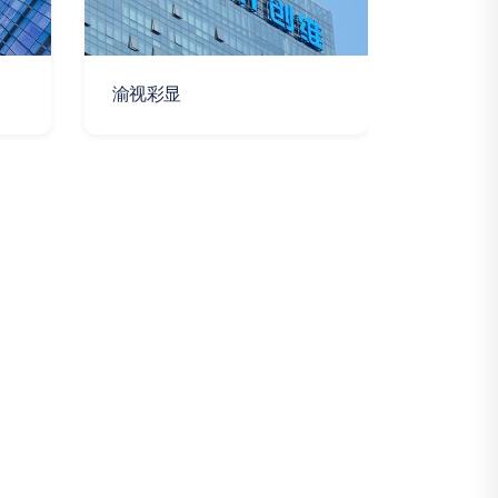
渝视彩显
森众燃气
公司
重庆涵欣悦食品有限公司
重庆瑞航