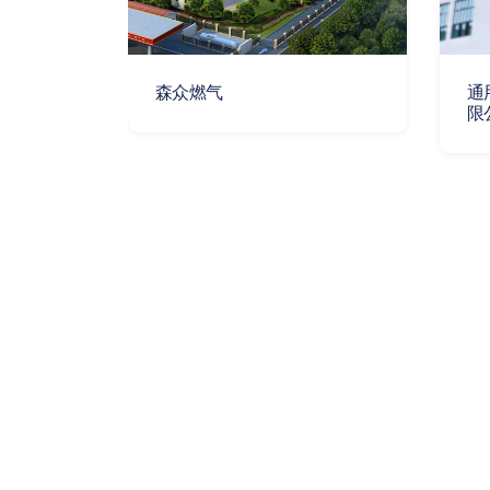
森众燃气
通
限
公司
重庆瑞航科技发展有限公司
重