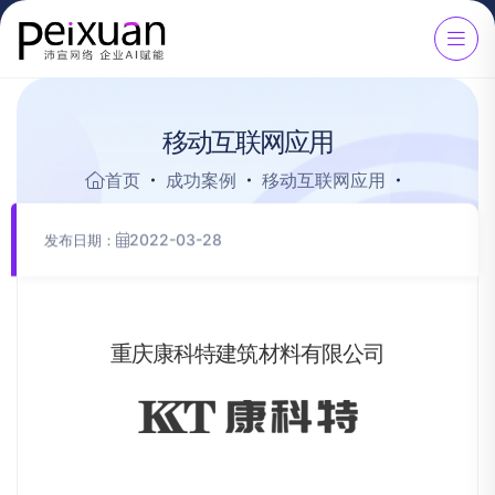
移
动
互
联
网
应
用
首页
成功案例
移动互联网应用
2022-03-28
发布日期：
重
庆
康
科
特
建
筑
材
料
有
限
公
司