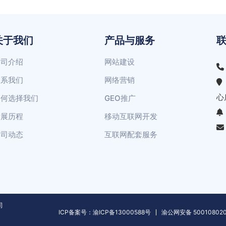
关于我们
产品与服务
公司介绍
网站建设
联系我们
网络营销
心
为何选择我们
GEO推广
发展历程
移动互联网开发
公司动态
互联网配套服务
司
ICP备案号：渝ICP备13000588号
渝公网安备 500108020