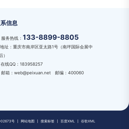
联系信息
133-8899-8805
服务热线：
地址：重庆市南岸区亚太路1号（南坪国际会展中
后）
在线QQ：183958257
邮箱：web@peixuan.net 邮编：400060
02673号
网站地图
搜索标签
百度XML
谷歌XML