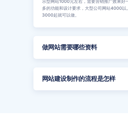
示型网站1000元左右，需要营销推广效果好一
多的功能和设计要求，大型公司网站4000以
3000起就可以做。
做网站需要哪些资料
网站建设制作的流程是怎样