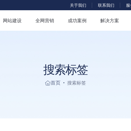
服
关于我们
联系我们
网站建设
全网营销
成功案例
解决方案
搜
索
标
签
首页
搜索标签