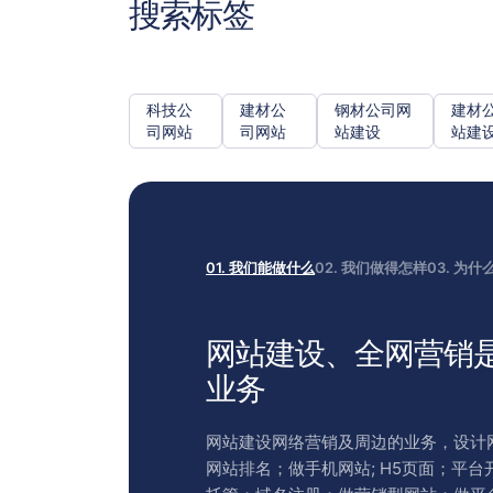
搜索标签
科技公
建材公
钢材公司网
建材
司网站
司网站
站建设
站建
01. 我们能做什么
02. 我们做得怎样
03. 为
网
站
建
设
、
全
网
营
销
业
务
网站建设网络营销及周边的业务，设计
网站排名；做手机网站; H5页面；平