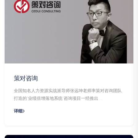
策对咨询
全国知名人力资源实战派导师张远坤老师率策对咨询团队
打造的“业绩倍增落地系统”咨询项目一经推出…
详细