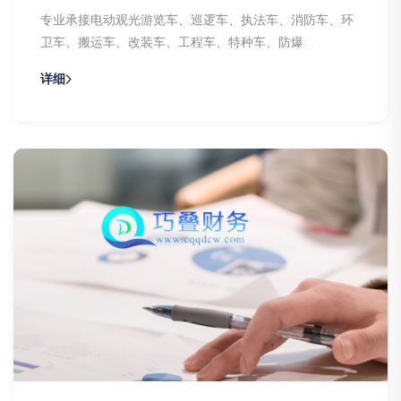
专业承接电动观光游览车、巡逻车、执法车、消防车、环
卫车、搬运车、改装车、工程车、特种车、防爆…
详细