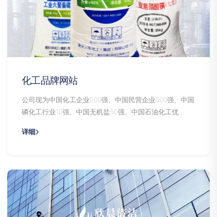
化工品牌网站
公司现为中国化工企业500强、中国民营企业500强、中国
磷化工行业10强、中国无机盐50强、中国石油化工优…
详细