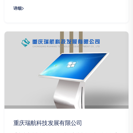
详细
重庆瑞航科技发展有限公司