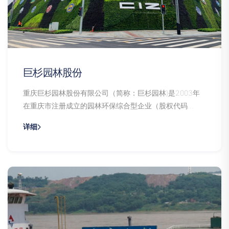
巨杉园林股份
重庆巨杉园林股份有限公司（简称：巨杉园林)是2003年
在重庆市注册成立的园林环保综合型企业（股权代码…
详细