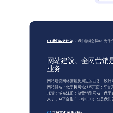
01. 我们能做什么
02. 我们做得怎样
03. 为
网
站
建
设
、
全
网
营
销
业
务
网站建设网络营销及周边的业务，设计
网站排名；做手机网站; H5页面；平
托管；域名注册；做营销型网站；做平台
来了，AI平台推广（称GEO）也是我
了解更多产品详情