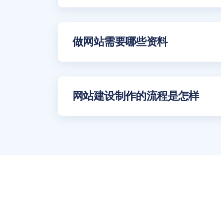
做网站需要哪些资料
网站建设制作的流程是怎样