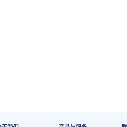
2026-06-16
公司新闻
重庆柏睿科技有限公司网站正式上线
重
关于我们
产品与服务