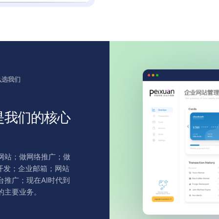
什么选我们
是
我
们
的
核
心
网站；做网络推广；做
台开发；企业邮箱；网站
推广；现在AI时代到
们的主要业务。