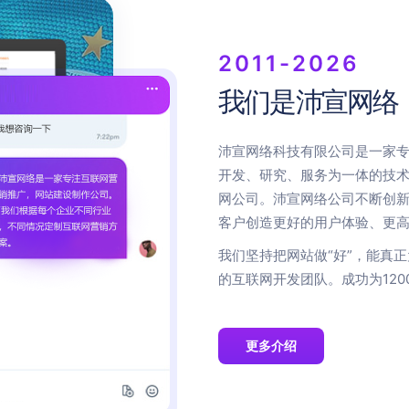
2
0
1
1
-
2
0
2
6
我们是沛宣网络
沛宣网络科技有限公司是一家
开发、研究、服务为一体的技术
网公司。沛宣网络公司不断创
客户创造更好的用户体验、更
我们坚持把网站做“好”，能真
的互联网开发团队。成功为12
更多介绍