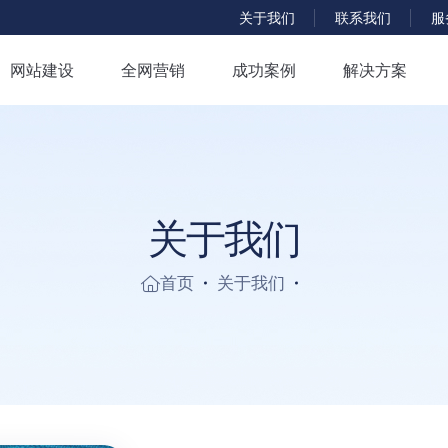
服
关于我们
联系我们
网站建设
全网营销
成功案例
解决方案
关
于
我
们
首页
关于我们