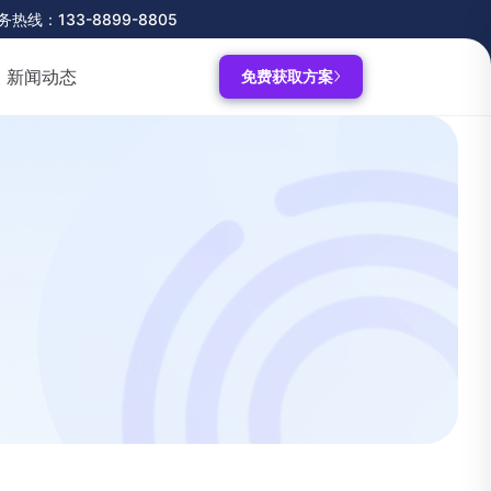
务热线：133-8899-8805
新闻动态
免费获取方案