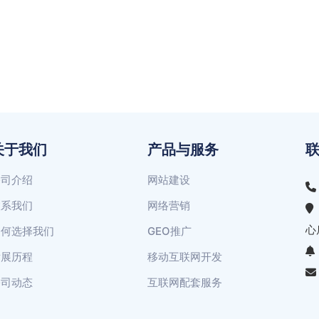
如何让你的网页设计更漂亮
1
2
3
4
5
...178
关于我们
产品与服务
公司介绍
网站建设
联系我们
网络营销
心
为何选择我们
GEO推广
发展历程
移动互联网开发
公司动态
互联网配套服务