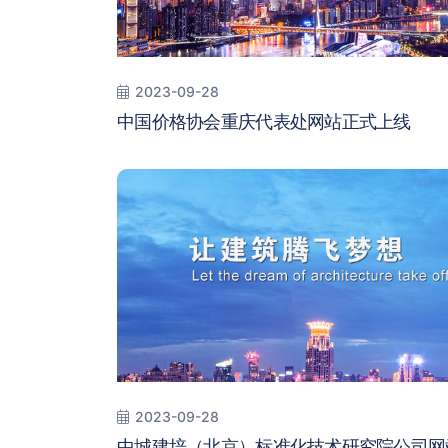
2023-09-28
中国价格协会重庆代表处网站正式上线
2023-09-28
中城建培（北京）标准化技术研究院公司网