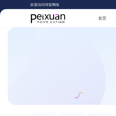
欢迎访问沛宣网络
首页