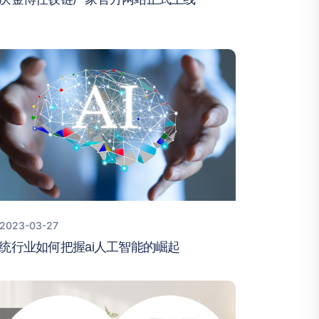
2023-03-27
统行业如何把握ai人工智能的崛起