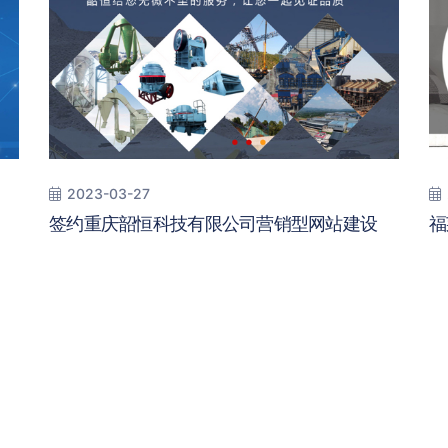
2023-03-27
签约重庆韶恒科技有限公司营销型网站建设
福